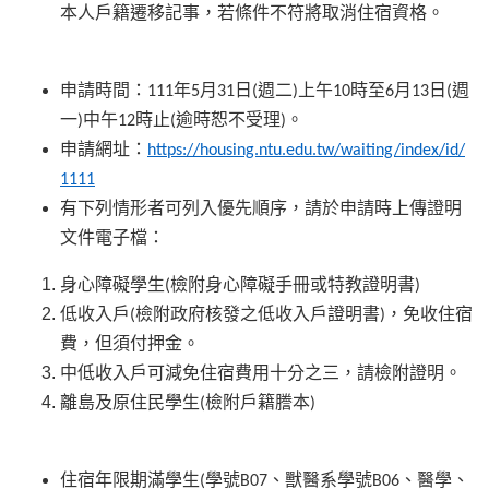
本人戶籍遷移記事，若條件不符將取消住宿資格。
申請時間：
年
月
日
週二
上午
時至
月
日
週
111
5
31
(
)
10
6
13
(
一
中午
時止
逾時恕不受理
。
)
12
(
)
申請網址：
https://housing.ntu.edu.tw/waiting/index/id/
1111
有下列情形者可列入優先順序，請於申請時上傳證明
文件電子檔：
身心障礙學生
檢附身心障礙手冊或特教證明書
(
)
低收入戶
檢附政府核發之低收入戶證明書
，免收住宿
(
)
費，但須付押金。
中低收入戶可減免住宿費用十分之三，請檢附證明。
離島及原住民學生
檢附戶籍謄本
(
)
住宿年限期滿學生
學號
、獸醫系學號
、醫學、
(
B07
B06