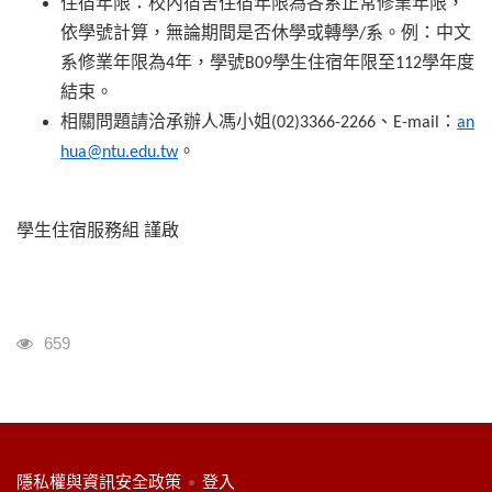
住宿年限：校內宿舍住宿年限為各系正常修業年限，
依學號計算，無論期間是否休學或轉學
系。例：中文
/
系修業年限為
年，學號
學生住宿年限至
學年度
4
B09
112
結束。
相關問題請洽承辦人馮小姐
、
：
(02)3366-2266
E-mail
an
。
hua@ntu.edu.tw
學生住宿服務組
謹啟
瀏覽人次
659
:::
隱私權與資訊安全政策
登入