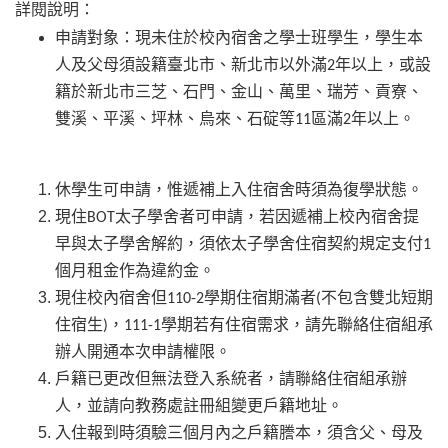
詳閱說明：
申請對象：現未住於校內宿舍之學士班學生，學生本
人及父母須設籍臺北市、新北市以外滿
年以上，或設
2
籍於新北市三芝、石門、金山、萬里、瑞芳、貢寮、
雙溪、平溪、坪林、烏來、石碇等
區滿
年以上。
11
2
休學生可申請，惟遞補上入住宿舍時須為復學狀態。
現住
太子學舍者可申請，若因遞補上校內宿舍提
BOT
早與太子學舍解約，須依太子學舍住宿契約規定支付
1
個月租金作為違約金。
現住校內宿舍但
學期住宿期滿者
不包含雙北短期
110-2
(
住宿生
，
學期若有住宿需求，請先聯絡住宿組承
)
111-1
辦人開通本次申請權限。
戶籍已更改但無法登入系統者，請聯絡住宿組承辦
人，並請向教務處註冊組變更戶籍地址。
入住報到時須驗三個月內之戶籍謄本，須含父、母及