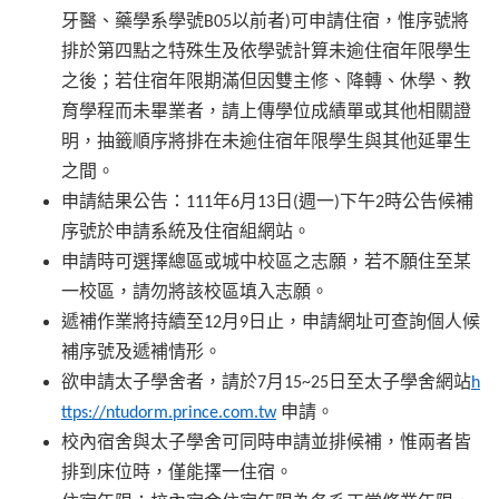
牙醫、藥學系學號
以前者
可申請住宿，惟序號將
B05
)
排於第四點之特殊生及依學號計算未逾住宿年限學生
之後；若住宿年限期滿但因雙主修、降轉、休學、教
育學程而未畢業者，請上傳學位成績單或其他相關證
明，抽籤順序將排在未逾住宿年限學生與其他延畢生
之間。
申請結果公告：
年
月
日
週一
下午
時公告候補
111
6
13
(
)
2
序號於申請系統及住宿組網站。
申請時可選擇總區或城中校區之志願，若不願住至某
一校區，請勿將該校區填入志願。
遞補作業將持續至
月
日止，申請網址可查詢個人候
12
9
補序號及遞補情形。
欲申請太子學舍者，請於
月
日至太子學舍網站
7
15~25
h
申請。
ttps://ntudorm.prince.com.tw
校內宿舍與太子學舍可同時申請並排候補，惟兩者皆
排到床位時，僅能擇一住宿。